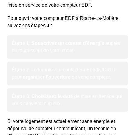
mise en service de votre compteur EDF.
Pour ouvrir votre compteur EDF à Roche-La-Molière,
suivez ces étapes ⬇️ :
Étape 1
:
Souscrivez un contrat d’énergie
auprès
du fournisseur de votre choix.
Étape 2
: Le fournisseur contactera Enedis/GRDF
pour
organiser l’ouverture
de votre compteur.
Étape 3
:
Choisissez la date
de mise en service qui
vous convient le mieux.
Si votre logement est actuellement sans énergie et
dépourvu de compteur communicant, un technicien