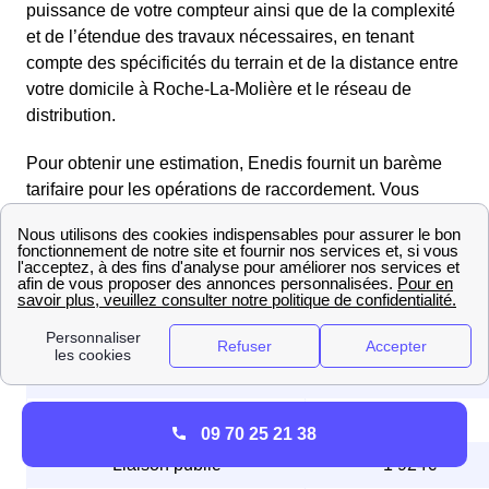
puissance de votre compteur ainsi que de la complexité
et de l’étendue des travaux nécessaires, en tenant
compte des spécificités du terrain et de la distance entre
votre domicile à Roche-La-Molière et le réseau de
distribution.
Pour obtenir une estimation, Enedis fournit un barème
tarifaire pour les opérations de raccordement. Vous
pouvez consulter les tarifs dans le tableau ci-dessous :
Grille tarifaire pour un branchement au résea
électrique par Enedis inf. 36kVA
🔌 Type de branchement
Prix HT en €
Branchement complet
2 304€
09 70 25 21 38
Liaison public
1 924€