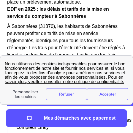
place un prélèvement automatique.
EDF en 2025 : les délais et tarifs de la mise en
service du compteur à Sabonnères
À Sabonnères (31370), les habitants de Sabonnères
peuvent profiter de tarifs de mise en service
réglementés, identiques pour tous les fournisseurs
d'énergie. Les frais pour l'électricité doivent être réglés à
Enedis, en fonction de l'urgence, tandis que les frais
pour le gaz sont à régler auprès de GRDF.
Les tableaux suivants récapitulent les différentes mises
en service possibles à Sabonnères (31370) :
Tableau des mises en service d'électricité
Mise en service
Mes démarches avec papernest
standard pour un
1,75€
24-48 heures
compteur Linky