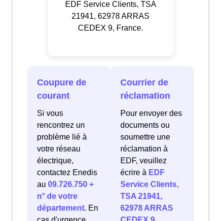
EDF Service Clients, TSA
21941, 62978 ARRAS
CEDEX 9, France.
Coupure de
Courrier de
courant
réclamation
Si vous
Pour envoyer des
rencontrez un
documents ou
problème lié à
soumettre une
votre réseau
réclamation à
électrique,
EDF, veuillez
contactez Enedis
écrire à
EDF
au
09.726.750 +
Service Clients,
n° de votre
TSA 21941,
département
. En
62978 ARRAS
cas d'urgence
CEDEX 9,