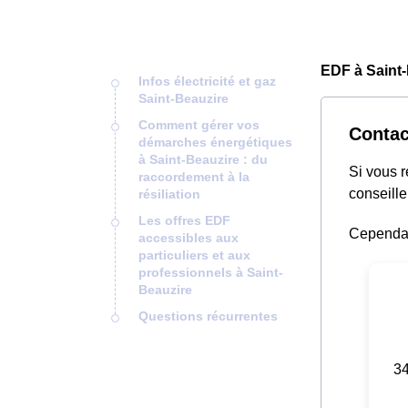
EDF à Saint-
Infos électricité et gaz
Saint-Beauzire
Comment gérer vos
Contac
démarches énergétiques
à Saint-Beauzire : du
Si vous 
raccordement à la
conseille
résiliation
Les offres EDF
Cependant
accessibles aux
particuliers et aux
professionnels à Saint-
Beauzire
Questions récurrentes
34