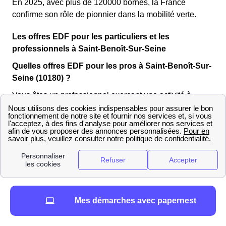
En 2025, avec plus de 120000 bornes, la France
confirme son rôle de pionnier dans la mobilité verte.
Les offres EDF pour les particuliers et les
professionnels à Saint-Benoît-Sur-Seine
Quelles offres EDF pour les pros à Saint-Benoît-Sur-
Seine (10180) ?
Vous êtes un professionnel exerçant une activité à
Saint-Benoît-Sur-Seine (10 180) ? EDF propose
différentes offres d’électricité pour les entreprises en
fonction de votre profil. Pour obtenir un devis
personnalisé, contactez le service client EDF de l'Aube
dédié aux professionnels au
3022 (du lundi au
vendredi de 8h00 à 17h30)
.
Voici une sélection
d’offres EDF pour professionnels
qui
Mes démarches avec papernest
pourraient vous intéresser !