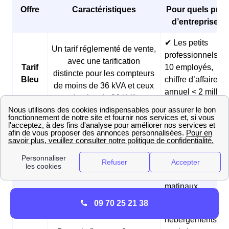
Offre
Caractéristiques
Pour quels profi
d’entreprises 
✔ Les petits
Un tarif réglementé de vente,
professionnels (<
avec une tarification
Tarif
10 employés,
distincte pour les compteurs
Bleu
chiffre d’affaires
de moins de 36 kVA et ceux
annuel < 2 millio
de plus de 36 kVA
d’euros)
✔ Les boulangeri
et les pâtisseries
Des prix fixes sur 3 ans et
Offre
✔ Les fermes
des tarifs réduits pendant les
Matina
✔ Les
heures creuses du matin
professionnels
matinaux
09 70 25 21 38
✔ Les
hébergements