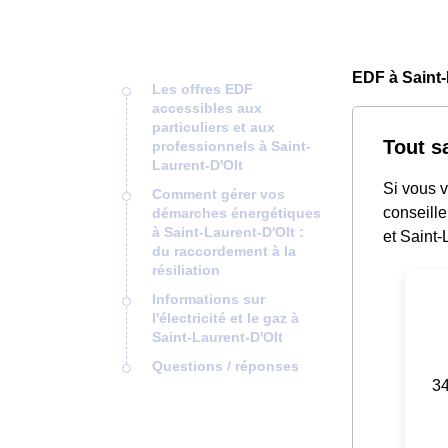
EDF à Saint-
Les offres EDF
accessibles aux
particuliers et aux
Tout s
professionnels à Saint-
Laurent-D'Olt
Si vous 
Comment gérer vos
conseill
démarches énergétiques
à Saint-Laurent-D'Olt :
et Saint-
du raccordement à la
résiliation
Informations sur
l'électricité et le gaz à
Saint-Laurent-D'Olt
Questions / réponses
34