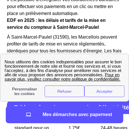
pour effectuer vos paiements en un clic ou mettre en
place un prélèvement automatique.
EDF en 2025 : les délais et tarifs de la mise en
service du compteur à Saint-Marcel-Paulel
À Saint-Marcel-Paulel (31590), les Marcellois peuvent
profiter de tarifs de mise en service réglementés,
identiques pour tous les fournisseurs d'énergie. Les frais
pour l'électricité doivent être réglés à Enedis, en fonction
de l'urgence, tandis que les frais pour le gaz sont à
régler auprès de GRDF.
Les tableaux suivants récapitulent les différentes mises
en service possibles à Saint-Marcel-Paulel (31590) :
Tableau des mises en service d'électricité
Mes démarches avec papernest
Mise en service
standard pour un
1,75€
24-48 heures