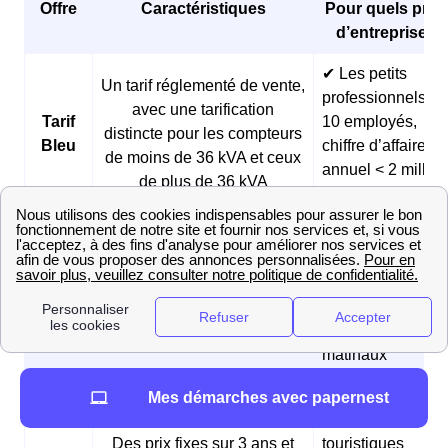
Offre
Caractéristiques
Pour quels profi
d’entreprises 
✔ Les petits
Un tarif réglementé de vente,
professionnels (<
avec une tarification
Tarif
10 employés,
distincte pour les compteurs
Bleu
chiffre d’affaires
de moins de 36 kVA et ceux
annuel < 2 millio
de plus de 36 kVA
d’euros)
✔ Les boulangeri
et les pâtisseries
Des prix fixes sur 3 ans et
Offre
✔ Les fermes
des tarifs réduits pendant les
Matina
✔ Les
heures creuses du matin
professionnels
matinaux
✔ Les
Mes démarches avec papernest
hébergements
Des prix fixes sur 3 ans et
touristiques