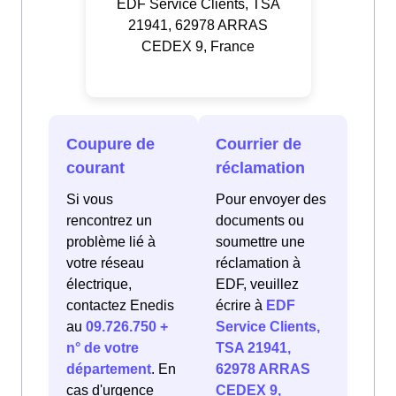
EDF Service Clients, TSA
21941, 62978 ARRAS
CEDEX 9, France
Coupure de
Courrier de
courant
réclamation
Si vous
Pour envoyer des
rencontrez un
documents ou
problème lié à
soumettre une
votre réseau
réclamation à
électrique,
EDF, veuillez
contactez Enedis
écrire à
EDF
au
09.726.750 +
Service Clients,
n° de votre
TSA 21941,
département
. En
62978 ARRAS
cas d'urgence
CEDEX 9,