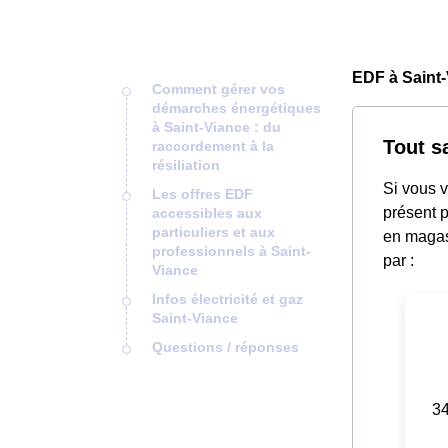
EDF à Saint-
Comment gérer vos
démarches énergétiques
à Saint-Viance : du
Tout s
raccordement à la
résiliation
Si vous v
Les offres EDF
présent p
accessibles aux
particuliers et aux
en magas
professionnels à Saint-
par :
Viance
Infos électricité et gaz
Saint-Viance
Questions / réponses
34