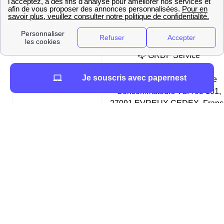
17h00
📧 Mail
📧 contact@grdf.fr
📭 GRDF Service
Consommateurs
Je souscris avec papernest
📮 Adresse postale
TSA 85 101 GRDF Service
Consommateurs TSA 85 101,
27091 EVREUX CEDEX, Franc
Comment différencier Enedis (ex-ERDF) de GRDF ?
Enedis (ex-ERDF) et GRDF sont les deux
gestionnaires des réseaux
respectivement d'électricité
et de gaz en France (sur 95 % du territoire). Ainsi, les
habitants de Saint-Viance qui souscrivent une offre
d'énergie contactent un fournisseur, et non les
distributeurs qui se chargent seulement
d'acheminer
cette énergie à leur domicile
, ainsi qu'à effectuer des