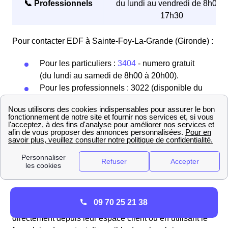
📞 Professionnels
du lundi au vendredi de 8h00 à
17h30
Pour contacter EDF à Sainte-Foy-La-Grande (Gironde) :
Pour les particuliers :
3404
- numero gratuit
(du lundi au samedi de 8h00 à 20h00).
Pour les professionnels : 3022 (disponible du
lundi au vendredi de 8h00 à 17h30).
Ces numéros sont utiles pour toute question relative à
votre contrat d’électricité, les heures creuses en
Nouvelle Aquitaine, la résiliation de votre contrat de
logement à Sainte-Foy-La-Grande, ou pour des
réclamations concernant vos factures.
Les Foyennes et les Foyens peuvent également
09 70 25 21 38
contacter les conseillers d'EDF à Sainte-Foy-La-Grande
directement depuis leur espace client ou en utilisant le