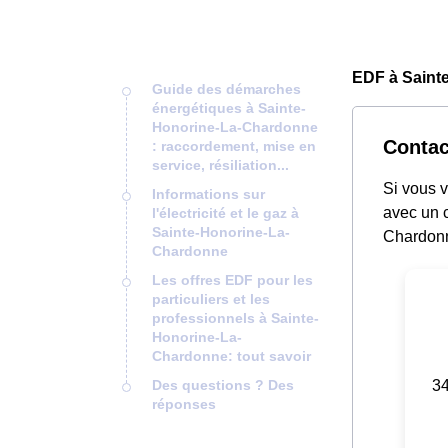
EDF à Saint
Guide des démarches
énergétiques à Sainte-
Honorine-La-Chardonne
Contac
: raccordement, mise en
service, résiliation...
Si vous 
Informations sur
avec un 
l'électricité et le gaz à
Sainte-Honorine-La-
Chardonn
Chardonne
Les offres EDF pour les
particuliers et les
professionnels à Sainte-
Honorine-La-
Chardonne: tout savoir
34
Des questions ? Des
réponses