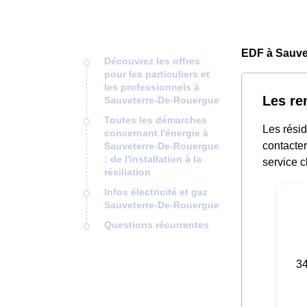
EDF à Sauve
Découvrez les offres
pour les particuliers et
les professionnels à
Les re
Sauveterre-De-Rouergue
Toutes les démarches
Les rési
concernant l'énergie à
contacter
Sauveterre-De-Rouergue
: de l'installation à la
service c
résiliation
Infos électricité et gaz
Sauveterre-De-Rouergue
Questions récurrentes
34