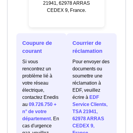
21941, 62978 ARRAS
CEDEX 9, France.
Coupure de
Courrier de
courant
réclamation
Si vous
Pour envoyer des
rencontrez un
documents ou
problème lié à
soumettre une
votre réseau
réclamation à
électrique,
EDF, veuillez
contactez Enedis
écrire à
EDF
au
09.726.750 +
Service Clients,
n° de votre
TSA 21941,
département
. En
62978 ARRAS
cas d'urgence
CEDEX 9,
gaz, veuillez
France
.