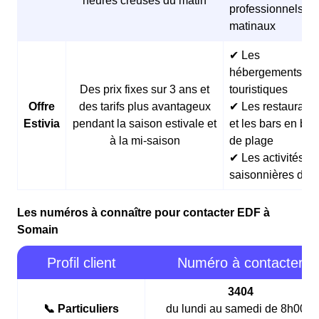
heures creuses du matin
professionnels
matinaux
✔ Les
hébergements
Des prix fixes sur 3 ans et
touristiques
Offre
des tarifs plus avantageux
✔ Les restaurants
Estivia
pendant la saison estivale et
et les bars en bor
à la mi-saison
de plage
✔ Les activités
saisonnières d’ét
Les numéros à connaître pour contacter EDF à
Somain
Profil client
Numéro à contacter
3404
📞 Particuliers
du lundi au samedi de 8h00 à