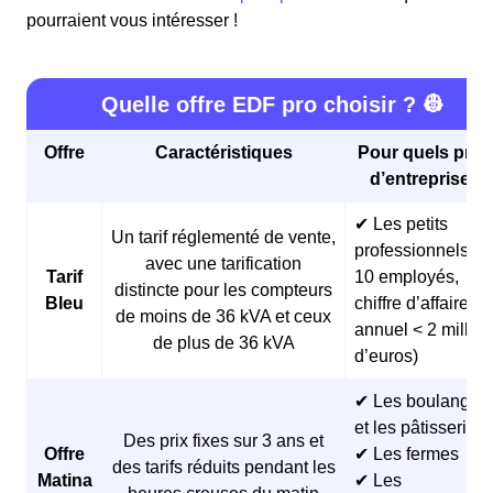
pourraient vous intéresser !
Quelle offre EDF pro choisir ? 👷
Offre
Caractéristiques
Pour quels profi
d’entreprises 
✔ Les petits
Un tarif réglementé de vente,
professionnels (<
avec une tarification
Tarif
10 employés,
distincte pour les compteurs
Bleu
chiffre d’affaires
de moins de 36 kVA et ceux
annuel < 2 millio
de plus de 36 kVA
d’euros)
✔ Les boulangeri
et les pâtisseries
Des prix fixes sur 3 ans et
Offre
✔ Les fermes
des tarifs réduits pendant les
Matina
✔ Les