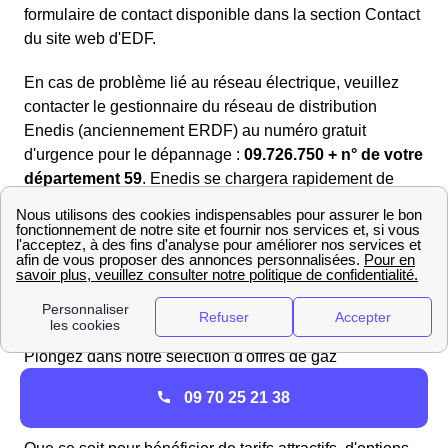
formulaire de contact disponible dans la section Contact
du site web d'EDF.
En cas de problème lié au réseau électrique, veuillez
contacter le gestionnaire du réseau de distribution
Enedis (anciennement ERDF) au numéro gratuit
d'urgence pour le dépannage :
09.726.750 + n° de votre
département 59
. Enedis se chargera rapidement de
toute interruption de courant ou panne d'électricité.
Trouvez les meilleurs fournisseurs de gaz en 2025 à
Somain
Si vous souhaitez avoir une vue d'ensemble et vous
faire une opinion objective sur les offres de gaz, il est
indispensable de les comparer les unes aux autres.
Plongez dans notre sélection d'offres de gaz
soigneusement choisies pour répondre à vos
différents
09 70 25 21 38
besoins énergétiques.