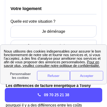
Les différences de facture énergétique à Tosny
Il y a plusieurs éléments qui ont une influence sur la
09 70 25 21 38
facture de gaz et d'électricité des Tosnysiens. C'est
pourquoi il y a des différences entre les coûts