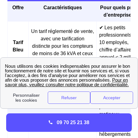
Offre
Caractéristiques
Pour quels profi
d’entreprises 
✔ Les petits
Un tarif réglementé de vente,
professionnels (<
avec une tarification
Tarif
10 employés,
distincte pour les compteurs
Bleu
chiffre d’affaires
de moins de 36 kVA et ceux
annuel < 2 millio
de plus de 36 kVA
d’euros)
✔ Les boulangeri
et les pâtisseries
Des prix fixes sur 3 ans et
Offre
✔ Les fermes
des tarifs réduits pendant les
Matina
✔ Les
heures creuses du matin
professionnels
matinaux
09 70 25 21 38
✔ Les
hébergements