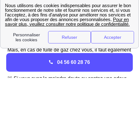
malheureusement fréquente en hiver.
Pour éviter de mettre votre habitation de Venette en
danger et protéger votre famille, il est essentiel de bien
entretenir sa chaudière, notamment en souscrivant un
contrat d'entretien annuel.
Mais, en cas de fuite de gaz chez vous, il faut également
connaître les gestes indispensables pour bien réagir et
04 56 60 28 76
mettre votre famille en sécurité au plus vite.
🚨 Si vous avez le moindre doute ou sentez une odeur
anormale que vous identifiez comme une odeur de gaz
ou de soufre, coupez immédiatement l'arrivée de gaz de
votre logement le Venettien et aérez-le aussitôt.
Renoncez à utiliser l'ascenseur ou tout appareil
électrique ou susceptible de produire des étincelles,
même minimes. Surtout,
quittez votre logement
à
Venette et, une fois en sécurité, appelez au plus vite le
numéro d'urgence du distributeur de gaz, GrDF.