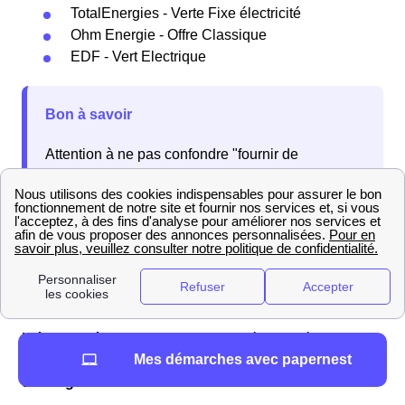
TotalEnergies - Verte Fixe électricité
Ohm Energie - Offre Classique
EDF - Vert Electrique
Bon à savoir
Attention à ne pas confondre "fournir de
l'électricité verte" et "produire de l'électricité
verte". Ce qu'on appelle production d'électricité
verte se réfère à l'électricité verte produite par un
particulier, un le Villeneuvois par exemple, pour
son propre compte.
L'électricité verte
se distingue de l'électricité standard
Mes démarches avec papernest
par le fait qu'elle ait été produite via des
sources
d'énergie renouvelable
.