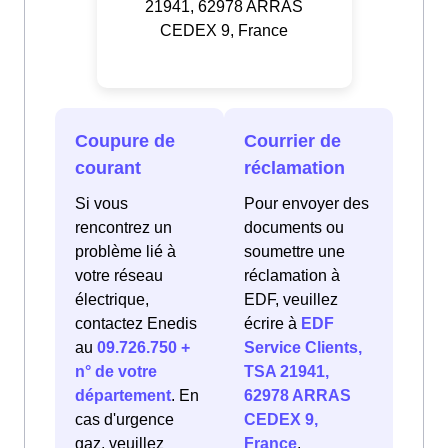
21941, 62978 ARRAS
CEDEX 9, France
Coupure de
Courrier de
courant
réclamation
Si vous
Pour envoyer des
rencontrez un
documents ou
problème lié à
soumettre une
votre réseau
réclamation à
électrique,
EDF, veuillez
contactez Enedis
écrire à
EDF
au
09.726.750 +
Service Clients,
n° de votre
TSA 21941,
département
. En
62978 ARRAS
cas d'urgence
CEDEX 9,
gaz, veuillez
France
.