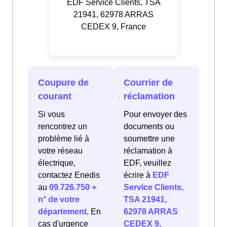
EDF Service Clients, TSA
21941, 62978 ARRAS
CEDEX 9, France
Coupure de
Courrier de
courant
réclamation
Si vous
Pour envoyer des
rencontrez un
documents ou
problème lié à
soumettre une
votre réseau
réclamation à
électrique,
EDF, veuillez
contactez Enedis
écrire à
EDF
au
09.726.750 +
Service Clients,
n° de votre
TSA 21941,
département
. En
62978 ARRAS
cas d'urgence
CEDEX 9,