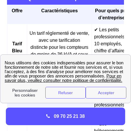
Offre
Caractéristiques
Pour quels profi
d’entreprises 
✔ Les petits
Un tarif réglementé de vente,
professionnels (<
avec une tarification
Tarif
10 employés,
distincte pour les compteurs
Bleu
chiffre d’affaires
de moins de 36 kVA et ceux
annuel < 2 millio
de plus de 36 kVA
d’euros)
✔ Les boulangeri
et les pâtisseries
Des prix fixes sur 3 ans et
Offre
✔ Les fermes
des tarifs réduits pendant les
Matina
✔ Les
heures creuses du matin
professionnels
matinaux
09 70 25 21 38
✔ Les
hébergements