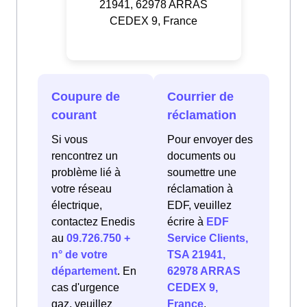
21941, 62978 ARRAS
CEDEX 9, France
Coupure de
Courrier de
courant
réclamation
Si vous
Pour envoyer des
rencontrez un
documents ou
problème lié à
soumettre une
votre réseau
réclamation à
électrique,
EDF, veuillez
contactez Enedis
écrire à
EDF
au
09.726.750 +
Service Clients,
n° de votre
TSA 21941,
département
. En
62978 ARRAS
cas d'urgence
CEDEX 9,
gaz, veuillez
France
.