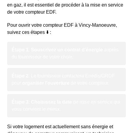
en gaz, il est essentiel de procéder à la mise en service
de votre compteur EDF.
Pour ouvrir votre compteur EDF à Vincy-Manoeuvre,
suivez ces étapes ⬇️ :
Étape 1
:
Souscrivez un contrat d’énergie
auprès
du fournisseur de votre choix.
Étape 2
: Le fournisseur contactera Enedis/GRDF
pour
organiser l’ouverture
de votre compteur.
Étape 3
:
Choisissez la date
de mise en service qui
vous convient le mieux.
Si votre logement est actuellement sans énergie et