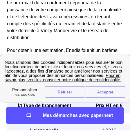
Le prix exact du raccordement dépendra de la
puissance de votre compteur ainsi que de la complexité
et de l’étendue des travaux nécessaires, en tenant
compte des spécificités du terrain et de la distance entre
votre domicile à Vincy-Manoeuvre et le réseau de
distribution.
Pour obtenir une estimation, Enedis fournit un barème
tarifaire pour les opérations de raccordement. Vous
pouvez consulter les tarifs dans le tableau ci-dessous :
Grille tarifaire pour un branchement au résea
électrique par Enedis inf. 36kVA
🔌 Type de branchement
Prix HT en €
Mes démarches avec papernest
Branchement complet
2 304€