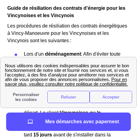
Guide de résiliation des contrats d'énergie pour les
Vincynoises et les Vincynois
Les procédures de résiliation des contrats énergétiques
à Vincy-Manoeuvre pour les Vincynoises et les
Vincynois sont les suivantes :
Lors d'un
déménagement
: Afin d'éviter toute
facture supplémentaire
, il est crucial de
prévenir l’ancien fournisseur
de votre
départ. Vous devez fournir une
nouvelle
adresse
pour la
facture de clôture
, spécifier
une
date de fin de contrat
, et, si vous n'avez
pas de
Linky
ou de
Gazpar
, communiquer la
dernière relève du compteur
avant votre
départ. Le client
Vincynoises ou le
Vincynois
doit aussi informer le
nouveau
Mes démarches avec papernest
fournisseur
de son
emménagement
au plus
tard
15 jours
avant de s'installer dans la