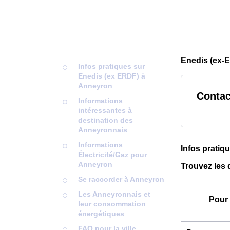
Enedis (ex-
Infos pratiques sur
Enedis (ex ERDF) à
Anneyron
Contac
Informations
intéressantes à
destination des
Anneyronnais
Informations
Infos pratiq
Électricité/Gaz pour
Anneyron
Trouvez les
Se raccorder à Anneyron
Les Anneyronnais et
Pour 
leur consommation
énergétiques
FAQ pour la ville