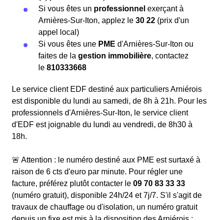
Si vous êtes un
professionnel
exerçant à
Arnières-Sur-Iton, applez le
30 22
(prix d'un
appel local)
Si vous êtes une
PME
d'Arnières-Sur-Iton ou
faites de la
gestion immobilière
, contactez
le
810333668
Le service client EDF destiné aux particuliers Arniérois
est disponible du lundi au samedi, de 8h à 21h. Pour les
professionnels d'Arnières-Sur-Iton, le service client
d'EDF est joignable du lundi au vendredi, de 8h30 à
18h.
🚨 Attention : le numéro destiné aux PME est surtaxé à
raison de 6 cts d'euro par minute. Pour régler une
facture, préférez plutôt contacter le
09 70 83 33 33
(numéro gratuit), disponible 24h/24 et 7j/7. S'il s'agit de
travaux de chauffage ou d'isolation, un numéro gratuit
depuis un fixe est mis à la disposition des Arniérois :