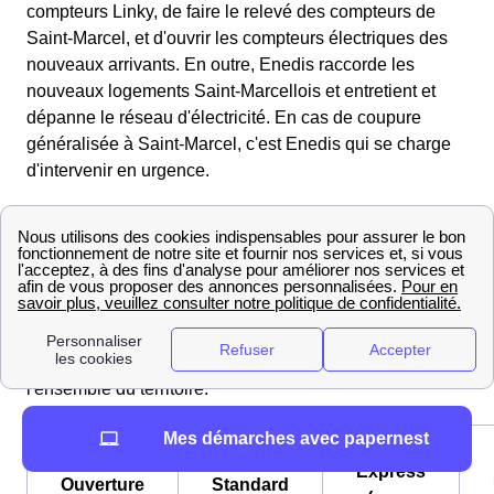
compteurs Linky, de faire le relevé des compteurs de
Saint-Marcel, et d'ouvrir les compteurs électriques des
nouveaux arrivants. En outre, Enedis raccorde les
nouveaux logements Saint-Marcellois et entretient et
dépanne le réseau d'électricité. En cas de coupure
généralisée à Saint-Marcel, c'est Enedis qui se charge
d'intervenir en urgence.
Ouverture d'un compteur : délais et tarifs à Saint-
Marcel
Sur le marché français de l'énergie, les
frais
d'ouverture de compteur électrique
dépendent du
délai d'ouverture choisi. Le délai choisi fait varier le tarif
entre 27 et 150 euros à Saint-Marcel comme sur
l'ensemble du territoire.
Mes démarches avec papernest
Express
Ouverture
Standard