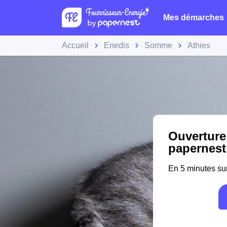
Mes démarches
Accueil
Enedis
Somme
Athies