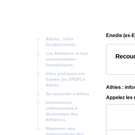
Enedis (ex-E
Athies : infos
Gaz/Electricité
Les Althéiens et leur
Recour
consommation
énergétiques
Infos pratiques sur
Enedis (ex ERDF) à
Athies
Athies : info
Se raccorder à Athies
Appelez les 
Informations
intéressantes à
destination des
Althéiens
Réponses aux
interrogations des