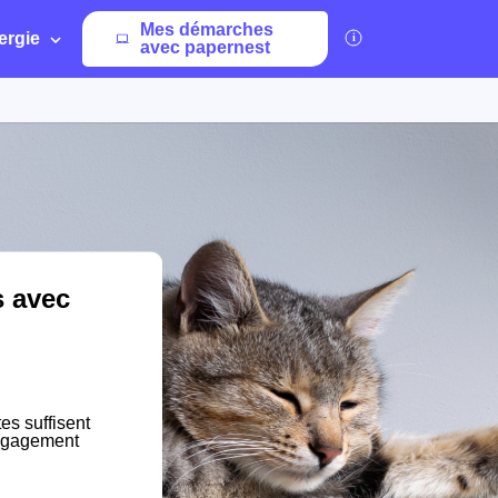
Mes démarches
ergie
avec papernest