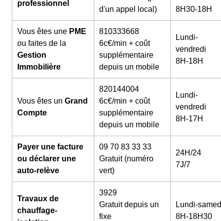
professionnel
d'un appel local)
8H30-18H
Vous êtes une
PME
810333668
Lundi-
ou faites de la
6c€/min + coût
vendredi
Gestion
supplémentaire
8H-18H
Immobilière
depuis un mobile
820144004
Lundi-
Vous êtes un
Grand
6c€/min + coût
vendredi
Compte
supplémentaire
8H-17H
depuis un mobile
Payer une facture
09 70 83 33 33
24H/24
ou déclarer une
Gratuit (numéro
7J/7
auto-relève
vert)
3929
Travaux de
Gratuit depuis un
Lundi-samed
chauffage-
fixe
8H-18H30