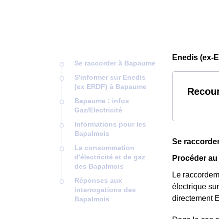
Enedis (ex-
Se raccorder à Bapaume
S'informer sur Enedis
(ex ERDF) à Bapaume
Recour
Bapaume : infos
Gaz/Electricité
Informations pour les
Bapalmois
Se raccorde
La consommation
d'électricité et de gaz
Procéder a
des Bapalmois
Le raccordeme
Réponses aux
électrique su
interrogations des
directement 
Bapalmois