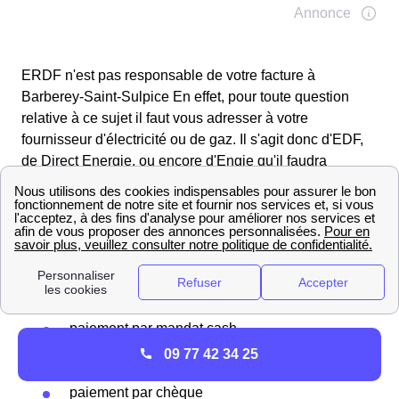
ERDF n'est pas responsable de votre facture à
Barberey-Saint-Sulpice En effet, pour toute question
relative à ce sujet il faut vous adresser à votre
fournisseur d'électricité ou de gaz. Il s'agit donc d'EDF,
de Direct Energie, ou encore d'Engie qu'il faudra
contacter pour effectuer votre paiement. Mais quel est
alors le moyen de paiement à privilégier ? Cela va
dépendre de vos préférences et de ce que le fournisseur
d'énergie accepte. Sachez toutefois que les modes de
paiement les plus courants sont le :
paiement par TIP
paiement par mandat cash
paiement par serveur vocal
09 77 42 34 25
prélèvement automatique
paiement par chèque