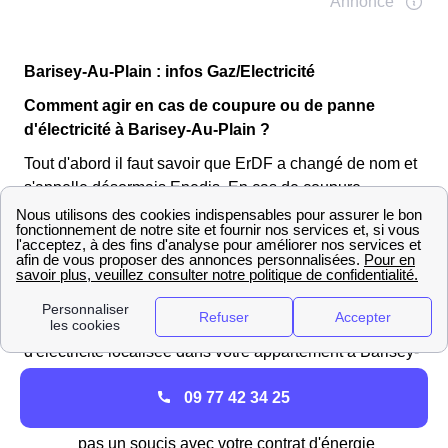
Barisey-Au-Plain : infos Gaz/Electricité
Comment agir en cas de coupure ou de panne
d'électricité à Barisey-Au-Plain ?
Tout d'abord il faut savoir que ErDF a changé de nom et
s'appelle désormais Enedis. En cas de coupure
d'électricité deux cas de figures existent
Panne généralisée dans Barisey-Au-Plain ou dans un
quartier de Barisey-Au-Plain : Vous ne pouvez rien faire
sauf attendre la reprise du courant après avoir appeler
Enedis pour signaler cette coupure. Et une panne
d'électricité localisée dans votre appartement à Barisey-
Au-Plain, deux possibilités :
09 77 42 34 25
Appelez le fournisseur pour voir si ce n'est
pas un soucis avec votre contrat d'énergie