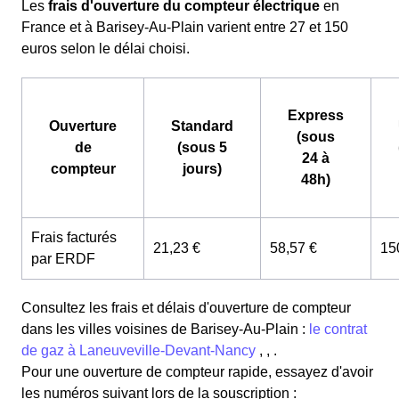
Les
frais d'ouverture du compteur électrique
en
France et à Barisey-Au-Plain varient entre 27 et 150
euros selon le délai choisi.
Express
Ouverture
Standard
(sous
de
(sous 5
24 à
compteur
jours)
48h)
Frais facturés
21,23 €
58,57 €
15
par ERDF
Consultez les frais et délais d'ouverture de compteur
dans les villes voisines de Barisey-Au-Plain :
le contrat
de gaz à Laneuveville-Devant-Nancy
, , .
Pour une ouverture de compteur rapide, essayez d'avoir
les numéros suivant lors de la souscription :