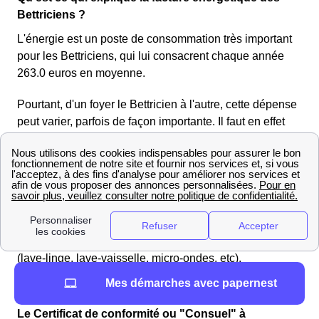
Bettriciens ?
L'énergie est un poste de consommation très important
pour les Bettriciens, qui lui consacrent chaque année
263.0 euros en moyenne.
Pourtant, d'un foyer le Bettricien à l'autre, cette dépense
peut varier, parfois de façon importante. Il faut en effet
savoir, pour bien comprendre sa facture d'énergie à
Bettrechies, que de nombreux facteurs influent sur son
prix final. Parmi ceux-ci, on peut notamment retenir le
type d'habitation et sa superficie, mais aussi le type de
chauffage utilisé par le foyer de Bettrechies, sa
certification BBC s'il en a une, le combustible utilisé, et
même le nombre et le type d'équipements électriques
(lave-linge, lave-vaisselle, micro-ondes, etc).
Mes démarches avec papernest
Informations utiles pour les habitants de Bettrechies
Le Certificat de conformité ou "Consuel" à