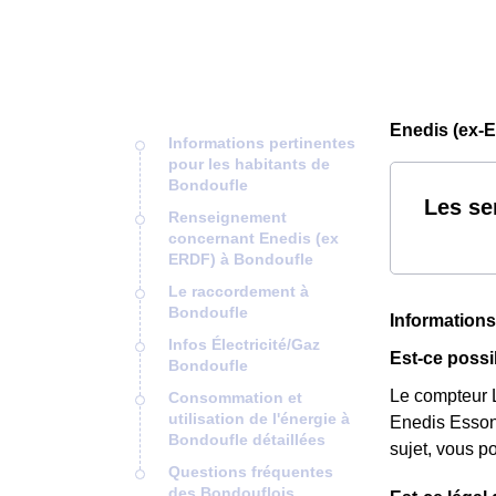
Enedis (ex-
Informations pertinentes
pour les habitants de
Bondoufle
Les se
Renseignement
concernant Enedis (ex
ERDF) à Bondoufle
Le raccordement à
Bondoufle
Informations
Infos Électricité/Gaz
Est-ce possi
Bondoufle
Le compteur L
Consommation et
utilisation de l'énergie à
Enedis Essonn
Bondoufle détaillées
sujet, vous p
Questions fréquentes
des Bondouflois