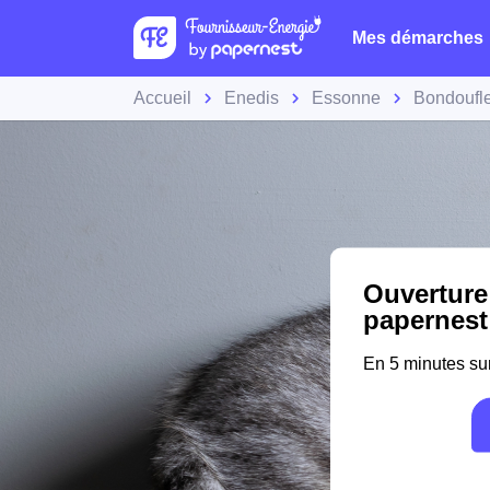
Mes démarches
Accueil
Enedis
Essonne
Bondoufl