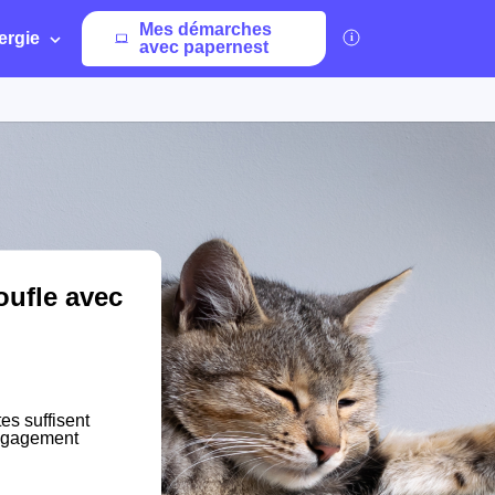
Mes démarches
ergie
avec papernest