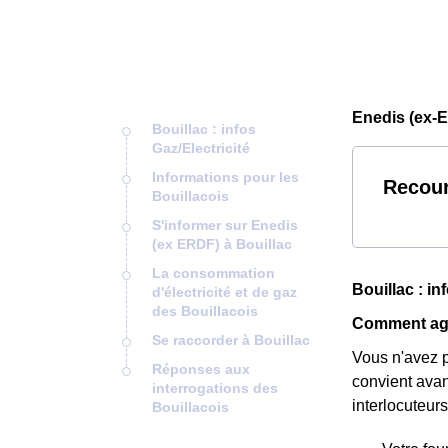
Enedis (ex-E
Bouillac : infos
Gaz/Electricité
Informations pour les
Recour
Bouillacois
S'informer sur Enedis
(ex ERDF) à Bouillac
La consommation
Bouillac : in
d'électricité et de gaz
des Bouillacois
Comment agir
Se raccorder à Bouillac
Vous n'avez pl
Réponses aux
convient avant
interrogations des
interlocuteur
Bouillacois