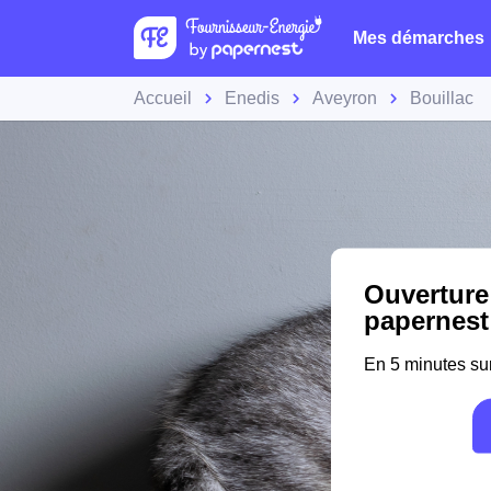
Mes démarches
Accueil
Enedis
Aveyron
Bouillac