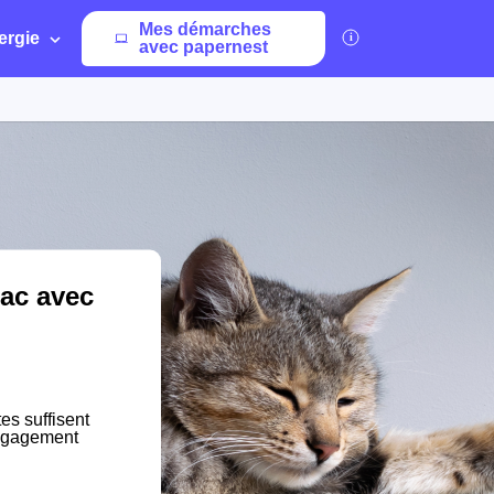
Mes démarches
ergie
avec papernest