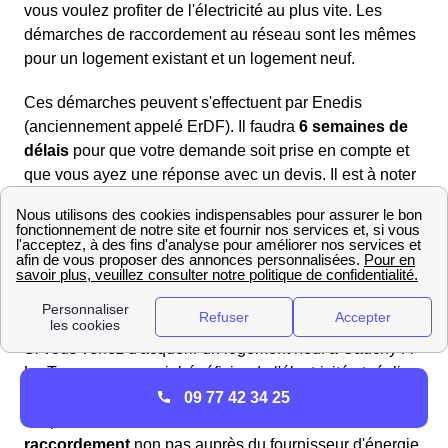
vous voulez profiter de l'électricité au plus vite. Les
démarches de raccordement au réseau sont les mêmes
pour un logement existant et un logement neuf.
Ces démarches peuvent s'effectuent par Enedis
(anciennement appelé ErDF). Il faudra
6 semaines de
délais
pour que votre demande soit prise en compte et
que vous ayez une réponse avec un devis. Il est à noter
qu'il est très important de bien fournir tous les
documents nécessaires. Vous avez bien sûr la
possibilité de laisser votre architecte s'occuper de votre
raccordement au réseau électrique.
Raccordement ErDF à Cauchy-À-La-Tour
Si vous venez d'acquérir un logement neuf à Cauchy-À-
La-Tour, pour pouvoir bénéficier de l'électricité et réaliser
l'
ouverture de votre compteur
, il est dans un premier
09 77 42 34 25
temps nécessaire de faire une
demande de
raccordement
non pas auprès du fournisseur d'énergie