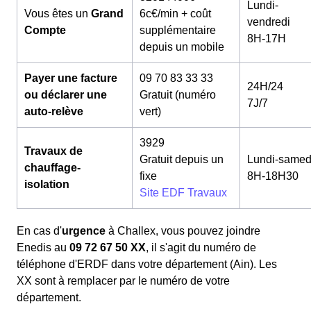
Lundi-
Vous êtes un
Grand
6c€/min + coût
vendredi
Compte
supplémentaire
8H-17H
depuis un mobile
Payer une facture
09 70 83 33 33
24H/24
ou déclarer une
Gratuit (numéro
7J/7
auto-relève
vert)
3929
Travaux de
Gratuit depuis un
Lundi-samed
chauffage-
fixe
8H-18H30
isolation
Site EDF Travaux
En cas d'
urgence
à Challex, vous pouvez joindre
Enedis au
09 72 67 50 XX
, il s'agit du numéro de
téléphone d'ERDF dans votre département (Ain). Les
XX sont à remplacer par le numéro de votre
département.