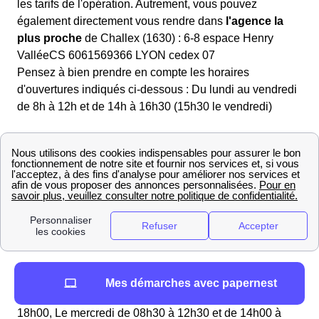
les tarifs de l'opération. Autrement, vous pouvez
également directement vous rendre dans
l'agence la
plus proche
de Challex (1630) : 6-8 espace Henry
ValléeCS 6061569366 LYON cedex 07
Pensez à bien prendre en compte les horaires
d'ouvertures indiqués ci-dessous : Du lundi au vendredi
de 8h à 12h et de 14h à 16h30 (15h30 le vendredi)
Mairie de Challex : informations pratiques et
contacts
Que vous soyez tout juste arrivé à Challex (01630), que
vous projetiez de vous y installer ou que vous soyez un
le Challaisien de longue date, vous pouvez avoir besoin
de contacter votre mairie. Actuellement, le maire est
Aline HOFER FAVRE.
Pour vous rendre sur place, votre mairie Challaisienne
Mes démarches avec papernest
est ouverte aux horaires suivantes : Le lundi de 14h00 à
18h00, Le mercredi de 08h30 à 12h30 et de 14h00 à