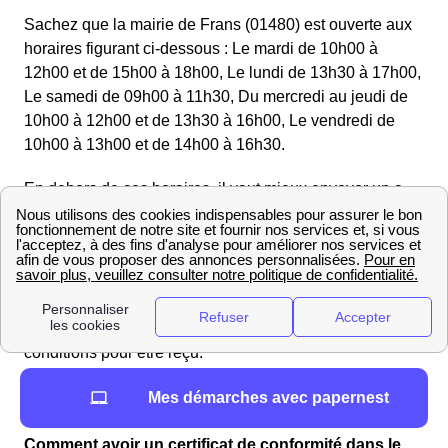
Sachez que la mairie de Frans (01480) est ouverte aux
horaires figurant ci-dessous : Le mardi de 10h00 à
12h00 et de 15h00 à 18h00, Le lundi de 13h30 à 17h00,
Le samedi de 09h00 à 11h30, Du mercredi au jeudi de
10h00 à 12h00 et de 13h30 à 16h00, Le vendredi de
10h00 à 13h00 et de 14h00 à 16h30.
En dehors de ces horaires, il vaut mieux envoyer un e-
mail aux services de la mairie de Frans, qui reviendront
vers vous dès que possible.
Enfin, notez bien qu'il est vraisemblable que le maire le
Franvernois ne reçoive que sur rendez-vous. N'hésitez
pas à appeler votre mairie pour vous informer sur les
conditions pour être reçu.
Tous les renseignements sur une maire à proximité de
Mes démarches avec papernest
Frans : .
Comment avoir un certificat de conformité dans le