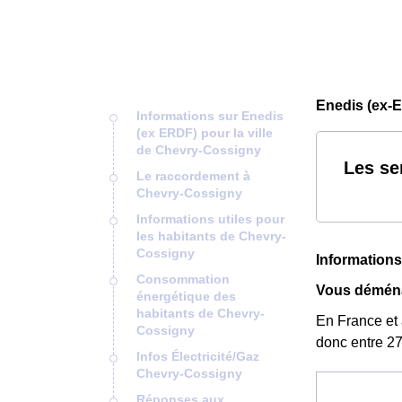
Enedis (ex-
Informations sur Enedis
(ex ERDF) pour la ville
de Chevry-Cossigny
Les se
Le raccordement à
Chevry-Cossigny
Informations utiles pour
les habitants de Chevry-
Cossigny
Informations
Consommation
Vous déména
énergétique des
habitants de Chevry-
En France et
Cossigny
donc entre 27
Infos Électricité/Gaz
Chevry-Cossigny
Réponses aux