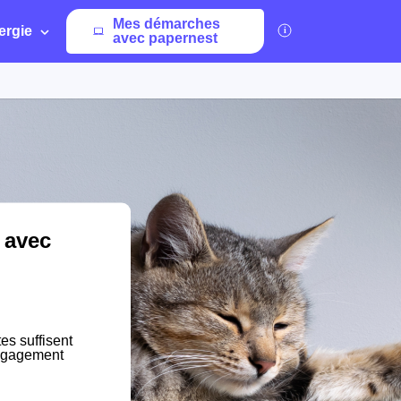
Mes démarches
ergie
avec papernest