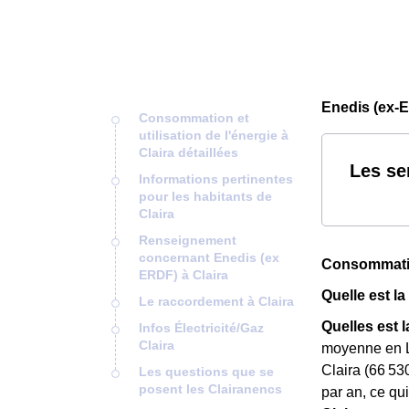
Enedis (ex-E
Consommation et
utilisation de l'énergie à
Claira détaillées
Les se
Informations pertinentes
pour les habitants de
Claira
Renseignement
concernant Enedis (ex
Consommation 
ERDF) à Claira
Quelle est l
Le raccordement à Claira
Quelles est
Infos Électricité/Gaz
Claira
moyenne en L
Claira (66 530
Les questions que se
posent les Clairanencs
par an, ce qu