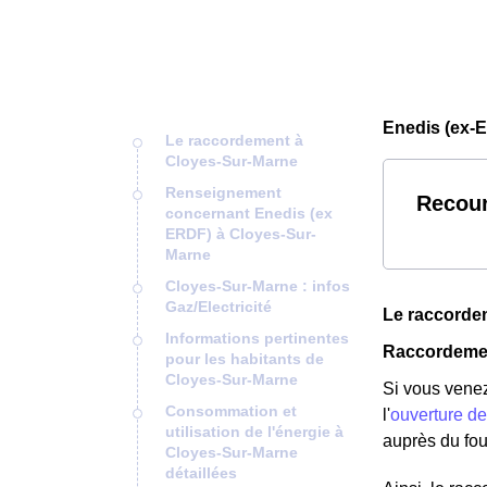
Enedis (ex-
Le raccordement à
Cloyes-Sur-Marne
Renseignement
Recour
concernant Enedis (ex
ERDF) à Cloyes-Sur-
Marne
Cloyes-Sur-Marne : infos
Gaz/Electricité
Le raccorde
Informations pertinentes
Raccordemen
pour les habitants de
Cloyes-Sur-Marne
Si vous venez
Consommation et
l'
ouverture de
utilisation de l'énergie à
auprès du fou
Cloyes-Sur-Marne
détaillées