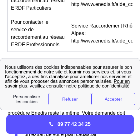
raccordement au réseau
http://www.enedis.fr/aide_conta
ERDF Particuliers
Pour contacter le
Service Raccordement Rhône-
service de
Alpes :
raccordement au réseau
http://www.enedis.fr/aide_conta
ERDF Professionnels
👉 Pour en savoir davantage sur l'entreprise vous
pouvez consulter notre page dédié à
Enedis
(anciennement ErDF).
Le raccordement à Colombe
Raccorder sa nouvelle maison à Colombe avec ErDF
Pour un raccordement ErDF d'une maison neuve la
procédure Enedis reste la même. Votre demande doit
comporter ces documents :
09 77 42 34 25
un extrait de votre plan cadastral