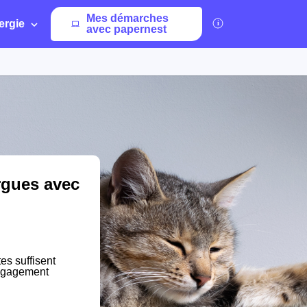
Mes démarches
ergie
avec papernest