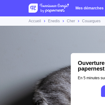
Mes démarches
Accueil
Enedis
Cher
Couargues