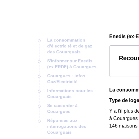
Enedis (ex-
La consommation
d'électricité et de gaz
des Couarguais
Recour
S'informer sur Enedis
(ex ERDF) à Couargues
Couargues : infos
Gaz/Electricité
La consommat
Informations pour les
Couarguais
Type de log
Se raccorder à
Y a t'il plus
Couargues
à Couargues 
Réponses aux
146 maisons 
interrogations des
Couarguais