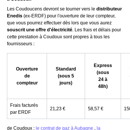
Les Coudoucens devront se tourner vers le
distributeur
Enedis
(ex-ERDF) pour l'ouverture de leur compteur,
que vous pourrez effectuer dès lors que vous aurez
souscrit une offre d'électricité
. Les frais et délais pour
cette prestation à Coudoux sont propres à tous les
fournisseurs :
Express
Ouverture
Standard
(sous
de
(sous 5
24 à
compteur
jours)
48h)
Frais facturés
21,23 €
58,57 €
15
par ERDF
de Coudoux :
le contrat de gaz à Aubagne
,
la