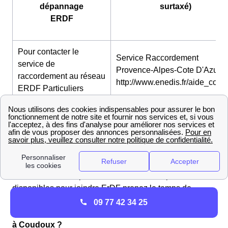
dépannage
surtaxé)
ERDF
Pour contacter le
Service Raccordement
service de
Provence-Alpes-Cote D'Azur :
raccordement au réseau
http://www.enedis.fr/aide_conta
ERDF Particuliers
Pour contacter le
Service Raccordement
service de
Provence-Alpes-Cote D'Azur :
raccordement au réseau
http://www.enedis.fr/aide_conta
ERDF Professionnels
👉 Pour en savoir plus sur l'ensemble des possibilités
disponibles pour joindre ErDF prenez le temps de
regarder notre article sur le
contact d'ErDF
.
09 77 42 34 25
Quelles sont les responsabilités d'Enedis (ex-ErDF)
à Coudoux ?