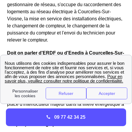
gestionnaire de réseau, s'occupe du raccordement des
logements au réseau électrique à Courcelles-Sur-
Viosne, la mise en service des installations électriques,
le changement de compteur, le changement de la
puissance du compteur et l'envoi du technicien pour
relever le compteur.
Doit on parler d'ERDF ou d'Enedis à Courcelles-Sur-
Viosne ?
En 2016, ErDF devient Enedis.
Le changement de nom et de logo visent à démontrer
que le gestionnaire du réseau électrique est tournée
vers l'avenir. Avec ce nom, Enedis, elle veut rappeler sa
place d'interlocuteur majeur dans la filière énergétique à
Courcelles-Sur-Viosne et partout en France.
09 77 42 34 25
Ce que çela change pour les Courcellois