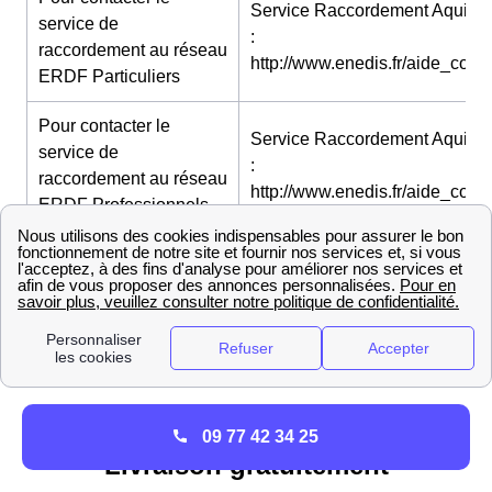
Service Raccordement Aquitai
service de
:
raccordement au réseau
http://www.enedis.fr/aide_conta
ERDF Particuliers
Pour contacter le
Service Raccordement Aquitai
service de
:
raccordement au réseau
http://www.enedis.fr/aide_conta
ERDF Professionnels
👉 Pour en savoir plus sur l'ensemble des possibilités
disponibles pour joindre ErDF prenez le temps de
regarder notre article sur le
contact d'ErDF
.
Comment trouver son numéro de point de livraison
?
09 77 42 34 25