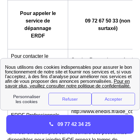
Pour appeler le
service de
09 72 67 50 33 (non
dépannage
surtaxé)
ERDF
Pour contacter le
Service Raccordement Aquitai
service de
:
raccordement au réseau
http://www.enedis.fr/aide_conta
ERDF Particuliers
Pour contacter le
Service Raccordement Aquitai
service de
:
raccordement au réseau
http://www.enedis.fr/aide_conta
ERDF Professionnels
09 77 42 34 25
👉 Pour en savoir plus sur l'ensemble des possibilités
disponibles pour joindre ErDF prenez le temps de