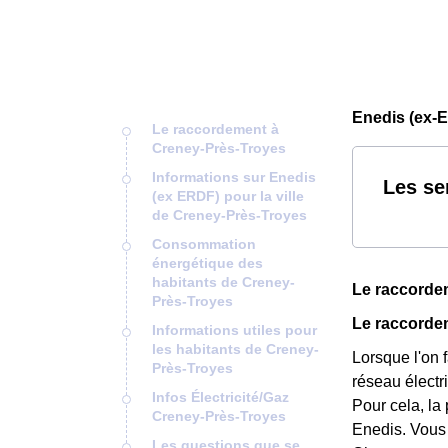
Enedis (ex-
Le raccordement à
Creney-Près-Troyes
Informations sur Enedis
Les se
(ex ERDF) pour la ville
de Creney-Près-Troyes
Consommation
énergétique des
habitants de Creney-
Le raccorde
Près-Troyes
Le raccordem
Informations utiles pour
les habitants de Creney-
Lorsque l'on 
Près-Troyes
réseau électr
Infos Électricité/Gaz
Pour cela, la
Creney-Près-Troyes
Enedis. Vous 
Les questions que se