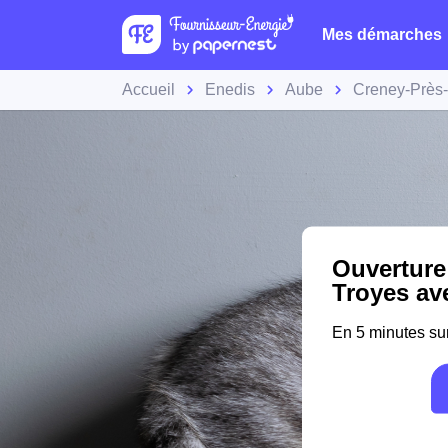
Mes démarches
Accueil
Enedis
Aube
Creney-Près