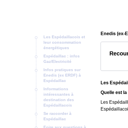
Enedis (ex-E
Les Espédaillacois et
leur consommation
énergétiques
Recour
Espédaillac : infos
Gaz/Electricité
Infos pratiques sur
Enedis (ex ERDF) à
Espédaillac
Les Espédail
Informations
Quelle est l
intéressantes à
destination des
Les Espédail
Espédaillacois
Espédaillacoi
Se raccorder à
Espédaillac
Foire aux questions à