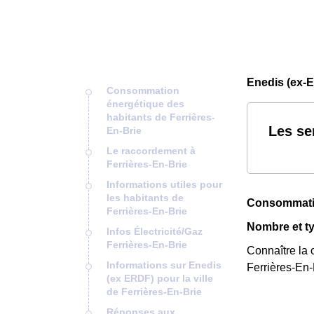
Enedis (ex-E
Consommation
énergétique des
habitants de Ferrières-
Les se
En-Brie
Le raccordement à
Ferrières-En-Brie
Informations utiles pour
les habitants de
Consommatio
Ferrières-En-Brie
Nombre et ty
Infos Électricité/Gaz
Ferrières-En-Brie
Connaître la 
Informations sur Enedis
Ferrières-En-
(ex ERDF) pour la ville
de Ferrières-En-Brie
Réponses aux