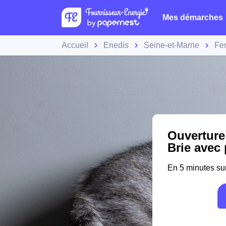
Mes démarches
Accueil
Enedis
Seine-et-Marne
Fer