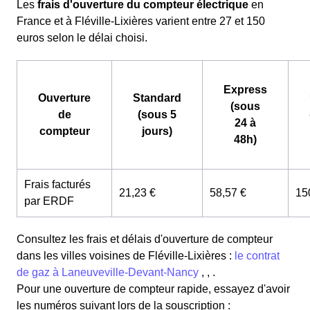
Les
frais d'ouverture du compteur électrique
en
France et à Fléville-Lixières varient entre 27 et 150
euros selon le délai choisi.
Express
Ouverture
Standard
(sous
de
(sous 5
24 à
compteur
jours)
48h)
Frais facturés
21,23 €
58,57 €
15
par ERDF
Consultez les frais et délais d'ouverture de compteur
dans les villes voisines de Fléville-Lixières :
le contrat
de gaz à Laneuveville-Devant-Nancy
, , .
Pour une ouverture de compteur rapide, essayez d'avoir
les numéros suivant lors de la souscription :