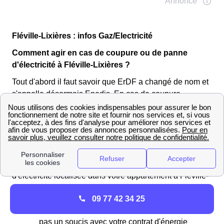
Fléville-Lixières : infos Gaz/Electricité
Comment agir en cas de coupure ou de panne
d'électricité à Fléville-Lixières ?
Tout d'abord il faut savoir que ErDF a changé de nom et
s'appelle désormais Enedis. En cas de coupure
d'électricité deux cas de figures existent
Panne généralisée dans Fléville-Lixières ou dans un
quartier de Fléville-Lixières : Vous ne pouvez rien faire
sauf attendre la reprise du courant après avoir appeler
Enedis pour signaler cette coupure. Et une panne
d'électricité localisée dans votre appartement à Fléville-
Lixières, deux possibilités :
09 77 42 34 25
Appelez le fournisseur pour voir si ce n'est
pas un soucis avec votre contrat d'énergie