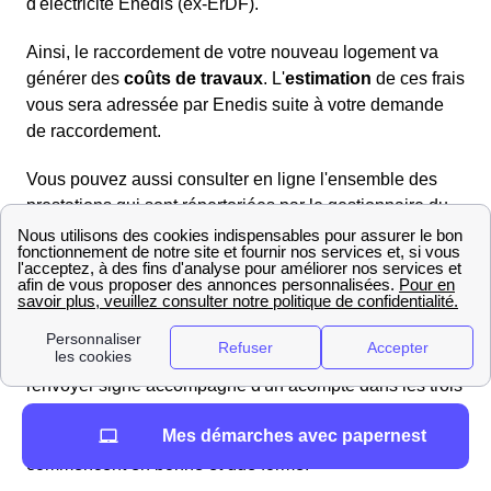
d'électricité Enedis (ex-ErDF).
Ainsi, le raccordement de votre nouveau logement va
générer des
coûts de travaux
. L'
estimation
de ces frais
vous sera adressée par Enedis suite à votre demande
de raccordement.
Vous pouvez aussi consulter en ligne l'ensemble des
prestations qui sont répertoriées par le gestionnaire du
réseau à Foissiat.
De plus, vous avez la possibilité de vérifier si votre
dossier est complet en consultant les documents
demandés pour raccorder votre logement le Foissiati.
Enedis vous fera une proposition financière qu'il faudra
renvoyer signé accompagné d'un acompte dans les trois
mois suivants l'offre. Ainsi, la dernière étape est de fixer
Mes démarches avec papernest
une date et une tranche d'heure pour que les travaux
commencent en bonne et due forme.